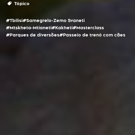
Tópico
#Tbilisi
#Samegrelo-Zemo Svaneti
#Mtskheta-Mtianeti
#Kakheti
#Masterclass
#Parques de diversões
#Passeio de trenó com cães