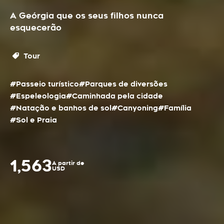
A Geórgia que os seus filhos nunca
esquecerão
Tour
#Passeio turístico
#Parques de diversões
#Espeleologia
#Caminhada pela cidade
#Natação e banhos de sol
#Canyoning
#Família
#Sol e Praia
1,563
A partir de
USD