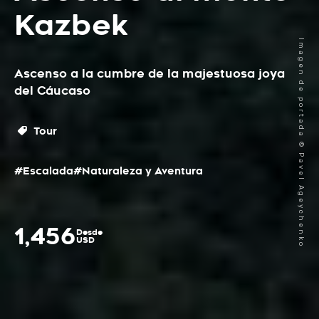
Kazbek
Imagen de portada © Pavel Ageychenko
Ascenso a la cumbre de la majestuosa joya
del Cáucaso
Tour
#Escalada
#Naturaleza y Aventura
1,456
Desde
USD