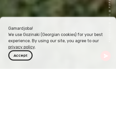
Imagen de portada © Ilia Bilikhodze
Gamardjoba!
We use Gozinaki (Georgian cookies) for your best
experience. By using our site, you agree to our
privacy policy
.
Accept
Georgia
Destinos
Guria
Iglesia de Atchi
Situada en el corazón del pueblo de Atchi,
municipio de Ozurgeti, Guria, se alza la Iglesia de