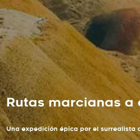
Rutas marcianas a 
Una expedición épica por el surrealista 