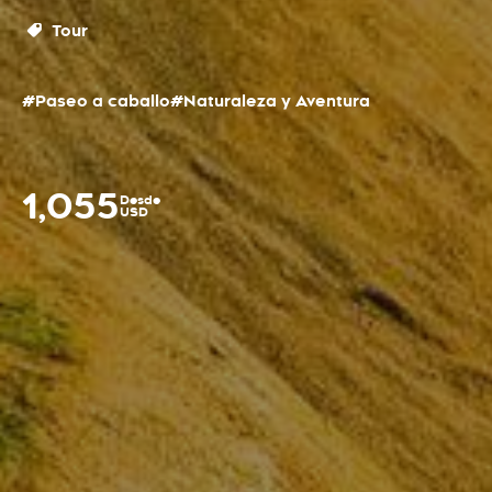
Tour
#Paseo a caballo
#Naturaleza y Aventura
1,055
Desde
USD