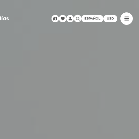
días
ESPAÑOL
USD