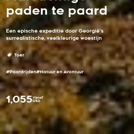
paden te paard
Een epische expeditie door Georgië's
surrealistische, veelkleurige woestijn
Toer
#Paardrijden
#Natuur en Avontuur
1,055
Vanaf
USD