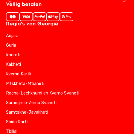
Veilig betalen
Regio's van Georgië
Adjara
Guria
Imereti
Kakheti
Kvemo Kartli
Mtskheta-Mtianeti
Racha-Lechkhumi en Kvemo Svaneti
Samegrelo-Zemo Svaneti
Samtskhe-Javakheti
Shida Kartli
Tbilisi