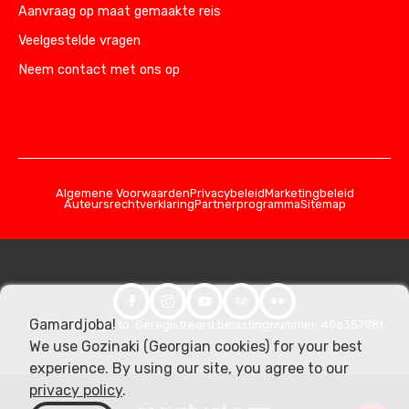
Aanvraag op maat gemaakte reis
Veelgestelde vragen
Neem contact met ons op
Algemene Voorwaarden
Privacybeleid
Marketingbeleid
Auteursrechtverklaring
Partnerprogramma
Sitemap
Gamardjoba!
© 2026 Georgia.to. Geregistreerd belastingnummer: 406357981
We use Gozinaki (Georgian cookies) for your best
experience. By using our site, you agree to our
privacy policy
.