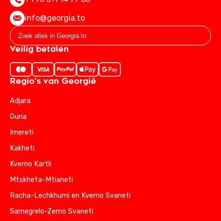
info@georgia.to
Veilig betalen
Regio's van Georgië
Adjara
Guria
Imereti
Kakheti
Kvemo Kartli
Mtskheta-Mtianeti
Racha-Lechkhumi en Kvemo Svaneti
Samegrelo-Zemo Svaneti