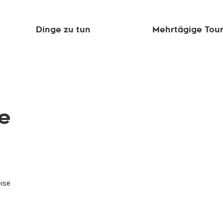
Dinge zu tun
Mehrtägige Tou
se
eise