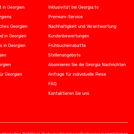
t in Georgien
Inklusivität bei Georgia.to
rgiens
Premium-Service
iches Georgien
Nachhaltigkeit und Verantwortung
d in Georgien
Kundenbewertungen
s in Georgien
Frühbucherrabatte
gien
Stellenangebote
orgien
Abonnieren Sie die Georgia Nachrichten
ür Georgien
Anfrage für individuelle Reise
FAQ
Kontaktieren Sie uns
ng
Marketing‑Richtlinie
Urheberrechtshinweis
Partnerprogramm
Sitemap