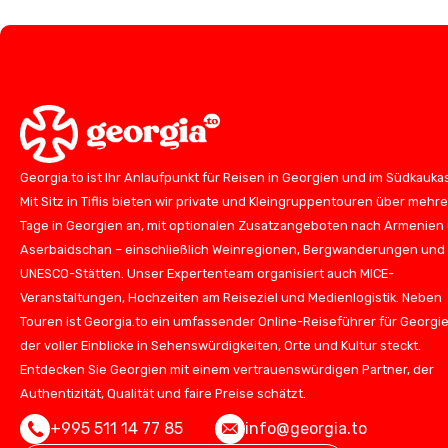
Georgia.to ist Ihr Anlaufpunkt für Reisen in Georgien und im Südkauka
Mit Sitz in Tiflis bieten wir private und Kleingruppentouren über mehr
Tage in Georgien an, mit optionalen Zusatzangeboten nach Armenien
Aserbaidschan – einschließlich Weinregionen, Bergwanderungen und
UNESCO-Stätten. Unser Expertenteam organisiert auch MICE-
Veranstaltungen, Hochzeiten am Reiseziel und Medienlogistik. Neben
Touren ist Georgia.to ein umfassender Online-Reiseführer für Georgie
der voller Einblicke in Sehenswürdigkeiten, Orte und Kultur steckt.
Entdecken Sie Georgien mit einem vertrauenswürdigen Partner, der
Authentizität, Qualität und faire Preise schätzt.
+995 511 14 77 85
info@georgia.to