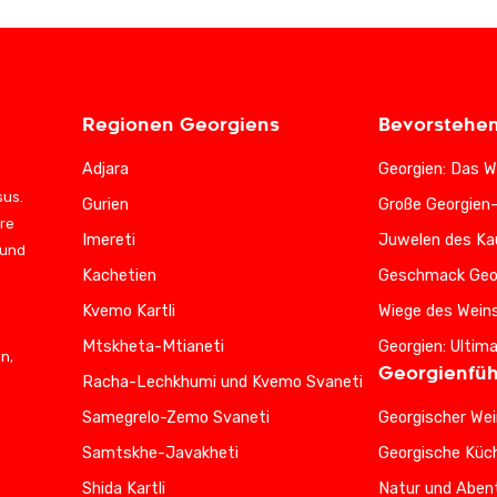
Regionen Georgiens
Bevorstehe
Adjara
Georgien: Das W
sus.
Gurien
Große Georgien
ere
Imereti
Juwelen des Ka
 und
Kachetien
Geschmack Geo
Kvemo Kartli
Wiege des Wein
Mtskheta-Mtianeti
Georgien: Ultim
n,
Georgienfüh
Racha-Lechkhumi und Kvemo Svaneti
Samegrelo-Zemo Svaneti
Georgischer Wei
Samtskhe-Javakheti
Georgische Küc
Shida Kartli
Natur und Abent