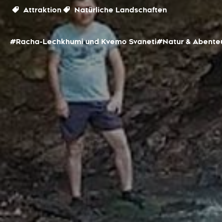
Attraktion
Natürliche Landschaften
#Racha-Lechkhumi und Kvemo Svaneti
#Natur & Abente