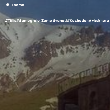
Thema
#Tiflis
#Samegrelo-Zemo Svaneti
#Kachetien
#Mtskheta-