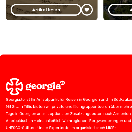
Artikel lesen
A
Georgia.to ist Ihr Anlaufpunkt für Reisen in Georgien und im Südkauka
Mit Sitz in Tiflis bieten wir private und Kleingruppentouren über mehr
Tage in Georgien an, mit optionalen Zusatzangeboten nach Armenien
Aserbaidschan – einschließlich Weinregionen, Bergwanderungen und
UNESCO-Stätten. Unser Expertenteam organisiert auch MICE-