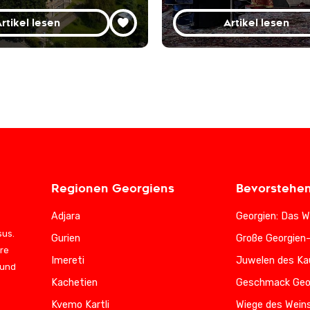
rtikel lesen
Artikel lesen
Regionen Georgiens
Bevorstehe
Adjara
Georgien: Das W
sus.
Gurien
Große Georgien
ere
Imereti
Juwelen des Ka
 und
Kachetien
Geschmack Geo
Kvemo Kartli
Wiege des Wein