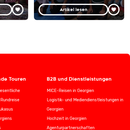
Artikel lesen
nde Touren
B2B und Dienstleistungen
esentliche
MICE-Reisen in Georgien
-Rundreise
Logistik- und Mediendienstleistungen in
ukasus
Georgien
rgiens
Hochzeit in Georgien
s
Agenturpartnerschaften