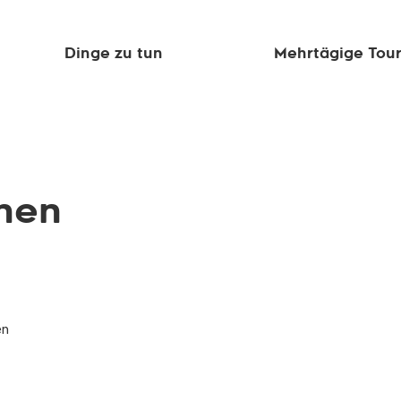
Dinge zu tun
Mehrtägige Tou
onen
en