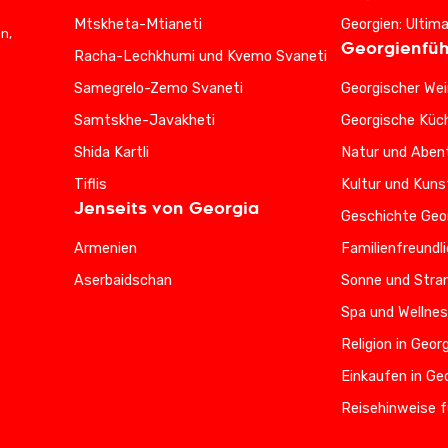
Mtskheta-Mtianeti
Georgien: Ultim
n,
Georgienfüh
Racha-Lechkhumi und Kvemo Svaneti
Samegrelo-Zemo Svaneti
Georgischer Wei
Samtskhe-Javakheti
Georgische Küc
Shida Kartli
Natur und Abent
Tiflis
Kultur und Kuns
Jenseits von Georgia
Geschichte Geo
Armenien
Familienfreundl
Aserbaidschan
Sonne und Stran
Spa und Wellnes
Religion in Geor
Einkaufen in Ge
Reisehinweise f