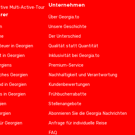
Unternehmen
ative Multi‑Active‑Tour
rer
Über Georgia.to
n
Unsere Geschichte
he
Der Unterschied
euer in Georgien
Qualität statt Quantität
t in Georgien
Inklusivität bei Georgia.to
rgiens
Premium-Service
iches Georgien
Nachhaltigkeit und Verantwortung
d in Georgien
Kundenbewertungen
s in Georgien
Frühbucherrabatte
gien
Stellenangebote
orgien
Abonnieren Sie die Georgia Nachrichten
ür Georgien
Anfrage für individuelle Reise
FAQ