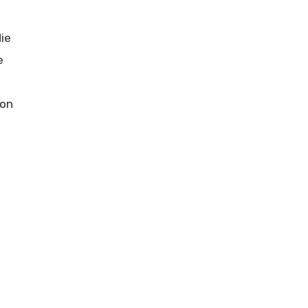
ie
e
von