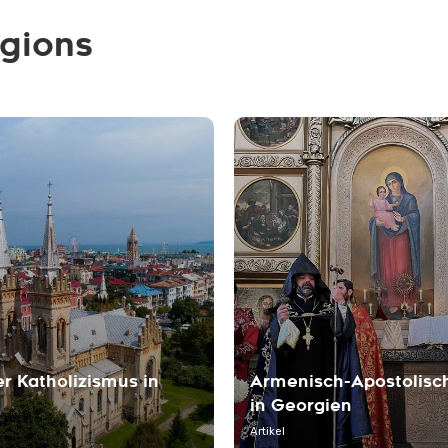
igions
r Katholizismus in
Armenisch-Apostolisc
in Georgien
Artikel