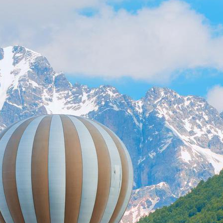
persönlicher Ansatz stellen
sicher, dass Ihre Meetings,
Incentives, Konferenzen und
Veranstaltungen nicht nur
organisiert sind — sie werden
außergewöhnlich.