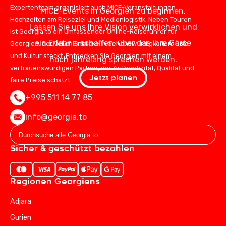
Expertenteam organisiert auch MICE-Veranstaltungen,
MICE-Events in Georgien zu beginnen.
Hochzeiten am Reiseziel und Medienlogistik. Neben Touren
Lassen Sie uns Ihre Vision verwirklichen und
ist Georgia.to ein umfassender Online-Reiseführer für
ein Erlebnis schaffen, über das Ihre Gäste
Georgien, der voller Einblicke in Sehenswürdigkeiten, Orte
und Kultur steckt. Entdecken Sie Georgien mit einem
noch jahrelang sprechen werden.
vertrauenswürdigen Partner, der Authentizität, Qualität und
Jetzt planen
faire Preise schätzt.
+995 511 14 77 85
info@georgia.to
Sicher & geschützt bezahlen
Regionen Georgiens
Adjara
Gurien