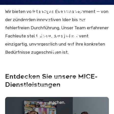
Unser tiefes
Wir bieten vollständiges Eventmanagement — von
der zündenden innovativen Idee bis zur
Verständnis für
fehlerfreien Durchführung. Unser Team erfahrener
Georgiens
Fachleute stellt sicher, dass jedes Event
einzigartig, unvergesslich und auf Ihre konkreten
einzigartige
Bedürfnisse zugeschnitten ist.
Angebote —
— ermöglicht es uns, unvergessliche
Entdecken Sie unsere MICE-
Erlebnisse zu schaffen, die über das
Dienstleistungen
Gewöhnliche hinausgehen und Ihr Event
sowohl produktiv als auch angenehm
machen.