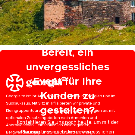
Bereit, ein
unvergessliches
Event für Ihre
Kunden zu
Georgia.to ist Ihr Anlaufpunkt für Reisen in Georgien und im
Südkaukasus. Mit Sitz in Tiflis bieten wir private und
gestalten?
Kleingruppentouren über mehrere Tage in Georgien an, mit
optionalen Zusatzangeboten nach Armenien und
Kontaktieren Sie uns noch heute, um mit der
Aserbaidschan – einschließlich Weinregionen,
Planung Ihres nächsten unvergesslichen
Bergwanderungen und UNESCO-Stätten. Unser