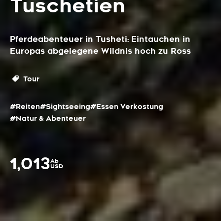
Tuschetien
Pferdeabenteuer in Tusheti: Eintauchen in
Europas abgelegene Wildnis hoch zu Ross
Tour
#Reiten
#Sightseeing
#Essen Verkostung
#Natur & Abenteuer
1,013
Ab
USD