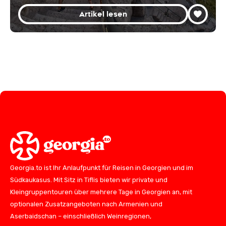
Artikel lesen
Georgia.to ist Ihr Anlaufpunkt für Reisen in Georgien und im
Südkaukasus. Mit Sitz in Tiflis bieten wir private und
Kleingruppentouren über mehrere Tage in Georgien an, mit
optionalen Zusatzangeboten nach Armenien und
Aserbaidschan – einschließlich Weinregionen,