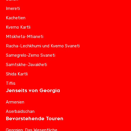
Imereti
Kachetien
Kvemo Kartli
Mtskheta-Mtianeti
Racha-Lechkhumi und Kvemo Svaneti
Samegrelo-Zemo Svaneti
Samtskhe-Javakheti
Shida Kartli
Tiflis
Jenseits von Georgia
Armenien
Aserbaidschan
Bevorstehende Touren
Georgien: Das Wesentliche