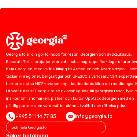
Georgia.to är din go-to-hubb för resor i Georgien och Sydkaukasus.
Baserat i Tbilisi erbjuder vi privata och smågrupps fler-dagars turer öv
hela Georgien, med valfria tillägg till Armenien och Azerbajdzjan — so
täcker vinregioner, bergsstigar och UNESCO:s världsarv. Vårt expertte
hanterar också MICE-evenemang, destinationbröllop och medielogistik
Utöver turer är Georgia.to en rik onlineguide till georgiska resor, fylld
insikter om landmärken, platser och kultur. Upptäck Georgien med en
pålitlig partner som värdesätter äkthet, kvalitet och rättvisa priser.
+995 511 14 77 85
info@georgia.to
Säker betalning