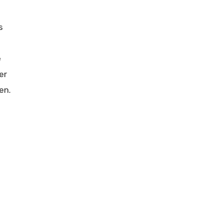
s
e
er
en.