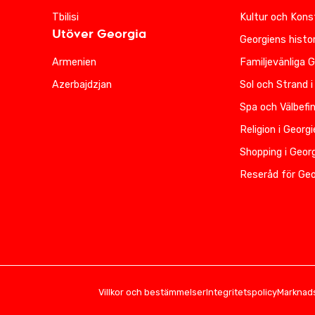
Tbilisi
Kultur och Kons
Utöver Georgia
Georgiens histor
Armenien
Familjevänliga 
Azerbajdzjan
Sol och Strand i
Spa och Välbefi
Religion i Georg
Shopping i Geor
Reseråd för Geo
Villkor och bestämmelser
Integritetspolicy
Marknads