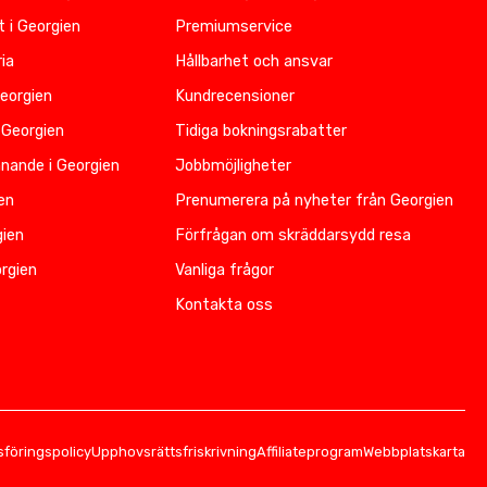
t i Georgien
Premiumservice
ia
Hållbarhet och ansvar
Georgien
Kundrecensioner
 Georgien
Tidiga bokningsrabatter
nnande i Georgien
Jobbmöjligheter
ien
Prenumerera på nyheter från Georgien
gien
Förfrågan om skräddarsydd resa
rgien
Vanliga frågor
Kontakta oss
föringspolicy
Upphovsrättsfriskrivning
Affiliateprogram
Webbplatskarta