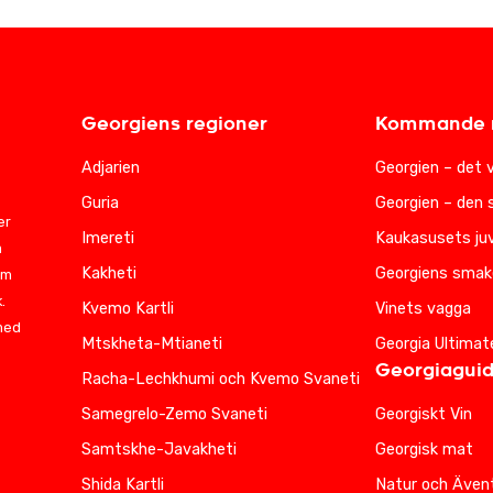
Georgiens regioner
Kommande r
Adjarien
Georgien – det 
Guria
Georgien – den 
er
Imereti
Kaukasusets juv
m
Kakheti
Georgiens smak
am
.
Kvemo Kartli
Vinets vagga
 med
Mtskheta-Mtianeti
Georgia Ultimat
Georgiagui
Racha-Lechkhumi och Kvemo Svaneti
Samegrelo-Zemo Svaneti
Georgiskt Vin
Samtskhe-Javakheti
Georgisk mat
Shida Kartli
Natur och Ävent