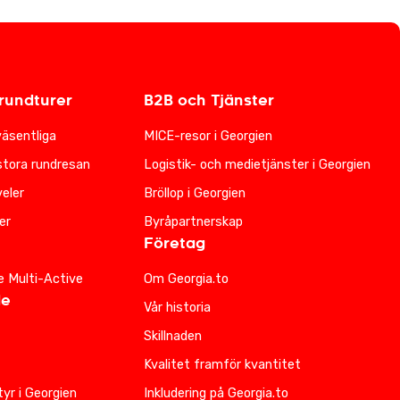
undturer
B2B och Tjänster
väsentliga
MICE-resor i Georgien
stora rundresan
Logistik- och medietjänster i Georgien
eler
Bröllop i Georgien
er
Byråpartnerskap
Företag
e Multi-Active
Om Georgia.to
de
Vår historia
Skillnaden
Kvalitet framför kvantitet
yr i Georgien
Inkludering på Georgia.to