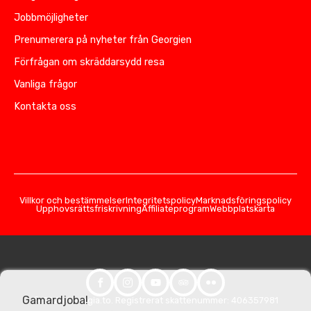
Jobbmöjligheter
Prenumerera på nyheter från Georgien
Förfrågan om skräddarsydd resa
Vanliga frågor
Kontakta oss
Villkor och bestämmelser
Integritetspolicy
Marknadsföringspolicy
Upphovsrättsfriskrivning
Affiliateprogram
Webbplatskarta
Gamardjoba!
© 2026 Georgia.to. Registrerat skattenummer: 406357981