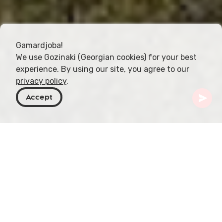
Gamardjoba!
We use Gozinaki (Georgian cookies) for your best
experience. By using our site, you agree to our
privacy policy
.
Accept
Georgien
Resmål
Adjarien
Zeda Makhuntseti
Zeda Makhuntseti är en charmig by belägen i
Keda-distriktet i Adjara-regionen i sydvästra