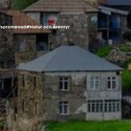
dspromenad
#Natur och Äventyr