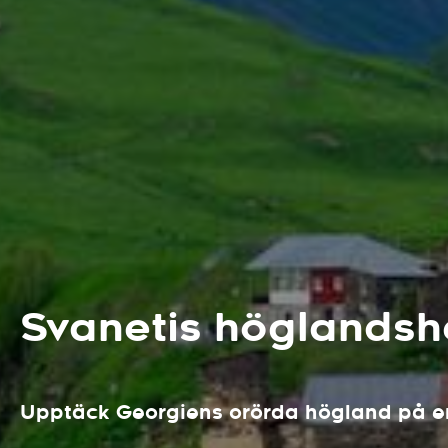
Svanetis höglandsh
Upptäck Georgiens orörda högland på en