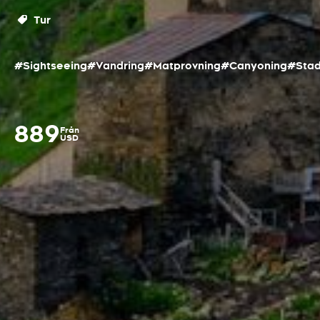
Tur
#Sightseeing
#Vandring
#Matprovning
#Canyoning
#Sta
889
Från
USD