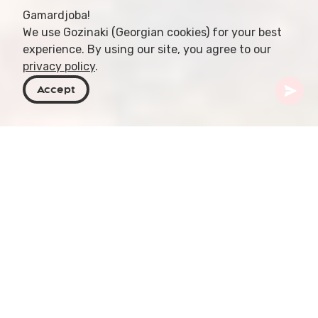
Gamardjoba!
We use Gozinaki (Georgian cookies) for your best
experience. By using our site, you agree to our
privacy policy
.
Accept
Georgien
Aktiviteter
Ballongflygning
Att åka luftballong är ett oförglömligt sätt att
uppleva den hisnande skönheten i Georgiens
landskap. Sväva över de majestätiska
Kaukasusbergen, frodiga skogar och vackra dalar