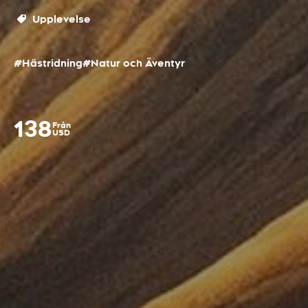
Upplevelse
#Hästridning
#Natur och Äventyr
138
Från
USD