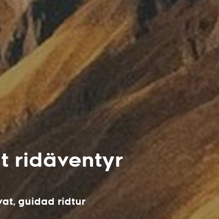
t ridäventyr
at, guidad ridtur