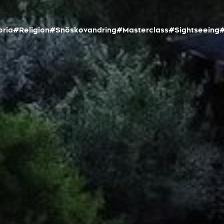
oria
#Religion
#Snöskovandring
#Masterclass
#Sightseeing
#