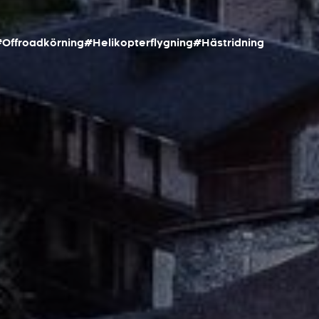
Offroadkörning
#Helikopterflygning
#Hästridning