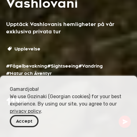
Vashlovani
Upptäck Vashlovanis hemligheter på vår
exklusiva privata tur
Upplevelse
#Fågelbevakning
#Sightseeing
#Vandring
#Natur och Äventyr
Gamardjoba!
We use Gozinaki (Georgian cookies) for your best
111
Från
experience. By using our site, you agree to our
USD
privacy policy
.
Accept