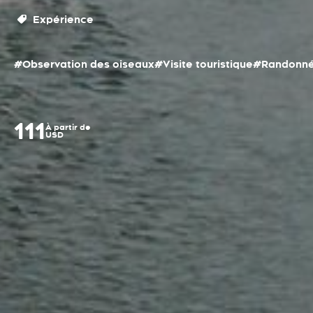
Expérience
#Observation des oiseaux
#Visite touristique
#Randonn
111
À partir de
USD