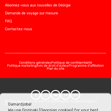
Abonnez-vous aux nouvelles de Géorgie
Demande de voyage sur mesure
FAQ
Contactez-nous
Conditions générales
Politique de confidentialité
Politique marketing
Avis de droit d'auteur
Programme d'affiliation
Plan du site
© 2026 Georgia.to. Numéro d'identification fiscale enregistré :
Gamardjoba!
406357981
We use Gozinaki (Georgian cookies) for your best