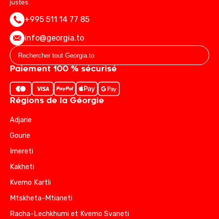
justes.
+995 511 14 77 85
info@georgia.to
Paiement 100 % sécurisé
Régions de la Géorgie
Adjarie
Gourie
Imereti
Kakheti
Kvemo Kartli
Mtskheta-Mtianeti
Racha-Lechkhumi et Kvemo Svaneti