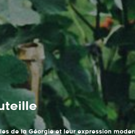
uteille
oles de la Géorgie et leur expression mode