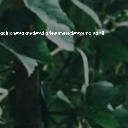
radition
#Kakheti
#Adjarie
#Imereti
#Kvemo Kartli