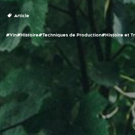
Article
#Vin
#Histoire
#Techniques de Production
#Histoire et T