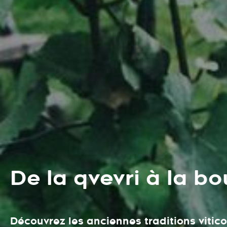
De la qvevri à la bo
Découvrez les anciennes traditions vitic