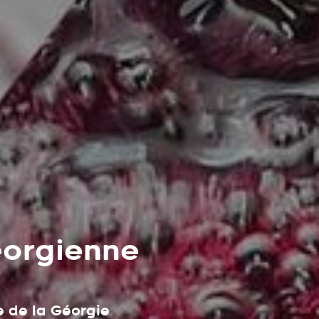
éorgienne
e de la Géorgie