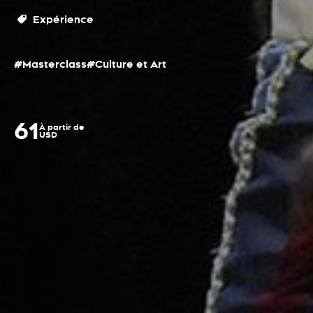
Expérience
#Masterclass
#Culture et Art
61
À partir de
USD