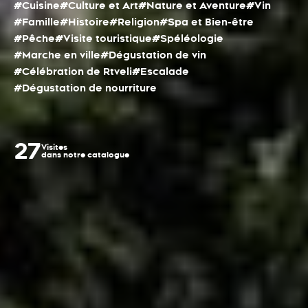
#Cuisine
#Culture et Art
#Nature et Aventure
#Vin
#Famille
#Histoire
#Religion
#Spa et Bien-être
#Pêche
#Visite touristique
#Spéléologie
#Marche en ville
#Dégustation de vin
#Célébration de Rtveli
#Escalade
#Dégustation de nourriture
27
Visites
dans notre catalogue