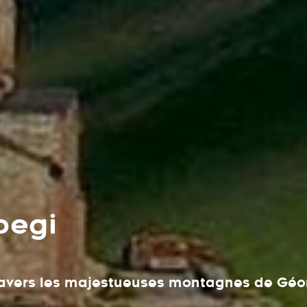
begi
 travers les majestueuses montagnes de Géo