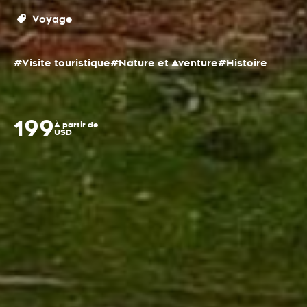
Voyage
#Visite touristique
#Nature et Aventure
#Histoire
199
À partir de
USD