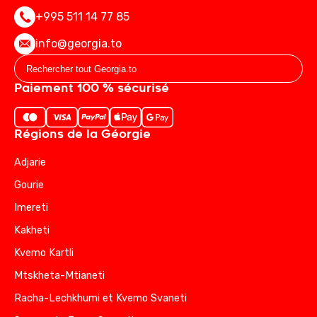
+995 511 14 77 85
info@georgia.to
Paiement 100 % sécurisé
Régions de la Géorgie
Adjarie
Gourie
Imereti
Kakheti
Kvemo Kartli
Mtskheta-Mtianeti
Racha-Lechkhumi et Kvemo Svaneti