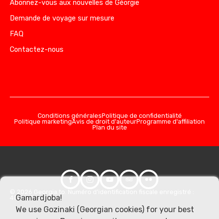
Abonnez-vous aux nouvelles de Géorgie
Demande de voyage sur mesure
FAQ
Contactez-nous
Conditions générales
Politique de confidentialité
Politique marketing
Avis de droit d'auteur
Programme d'affiliation
Plan du site
© 2026 Georgia.to. Numéro d'identification fiscale enregistré :
Gamardjoba!
406357981
We use Gozinaki (Georgian cookies) for your best