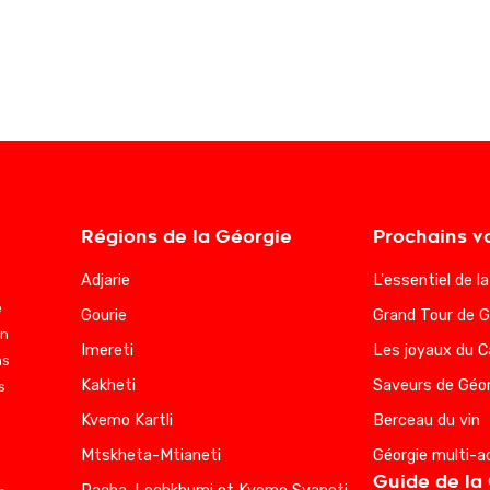
Régions de la Géorgie
Prochains v
Adjarie
L'essentiel de l
e
Gourie
Grand Tour de G
en
Imereti
Les joyaux du 
ns
Kakheti
Saveurs de Géor
s
Kvemo Kartli
Berceau du vin
Mtskheta-Mtianeti
Géorgie multi-a
Guide de la