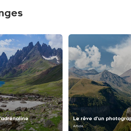
anges
'adrénaline
Le rêve d'un photogra
Article