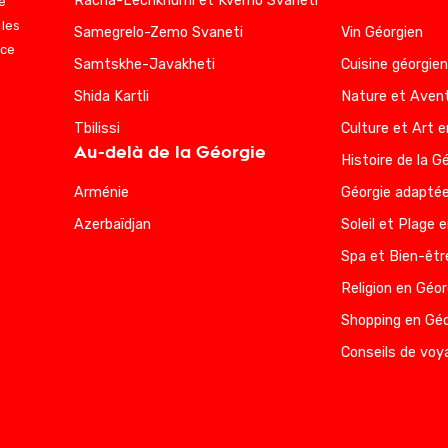
Racha-Lechkhumi et Kvemo Svaneti
e
 les
Samegrelo-Zemo Svaneti
Vin Géorgien
nce
Samtskhe-Javakheti
Cuisine géorgie
Shida Kartli
Nature et Avent
Tbilissi
Culture et Art e
Au-delà de la Géorgie
Histoire de la G
Arménie
Géorgie adaptée
Azerbaïdjan
Soleil et Plage 
Spa et Bien-êtr
Religion en Géor
Shopping en Géo
Conseils de voy