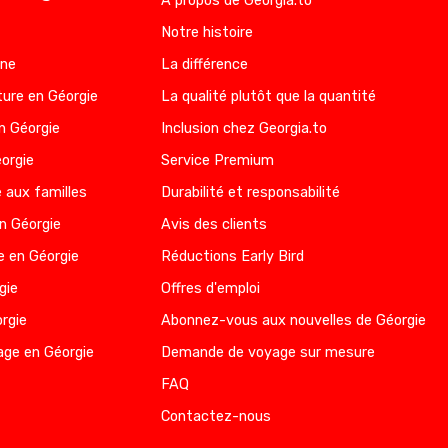
À propos de Georgia.to
Notre histoire
nne
La différence
ure en Géorgie
La qualité plutôt que la quantité
n Géorgie
Inclusion chez Georgia.to
éorgie
Service Premium
 aux familles
Durabilité et responsabilité
en Géorgie
Avis des clients
e en Géorgie
Réductions Early Bird
gie
Offres d'emploi
rgie
Abonnez-vous aux nouvelles de Géorgie
age en Géorgie
Demande de voyage sur mesure
FAQ
Contactez-nous