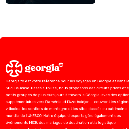
Georgia.to est votre référence pour les voyages en Géorgie et dans l
Sud-Caucase. Basés à Tbilissi, nous proposons des circuits privés et 
petits groupes de plusieurs jours à travers la Géorgie, avec des optio
supplémentaires vers l'Arménie et l'Azerbaïdjan — couvrant les région
viticoles, les sentiers de montagne et les sites classés au patrimoine
mondial de l'UNESCO. Notre équipe d'experts gère également des
événements MICE, des mariages de destination et la logistique