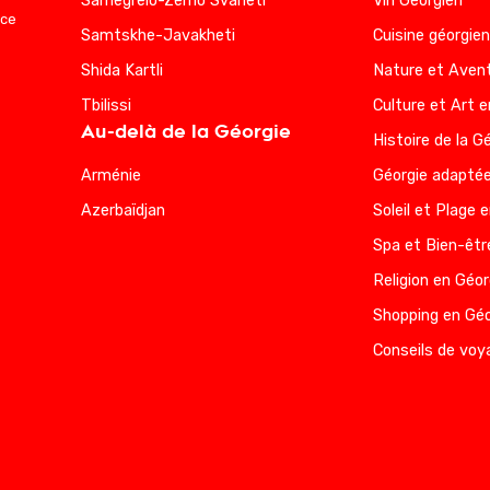
Samegrelo-Zemo Svaneti
Vin Géorgien
nce
Samtskhe-Javakheti
Cuisine géorgie
Shida Kartli
Nature et Avent
Tbilissi
Culture et Art e
Au-delà de la Géorgie
Histoire de la G
Arménie
Géorgie adaptée
Azerbaïdjan
Soleil et Plage 
Spa et Bien-êtr
Religion en Géor
Shopping en Géo
Conseils de voy