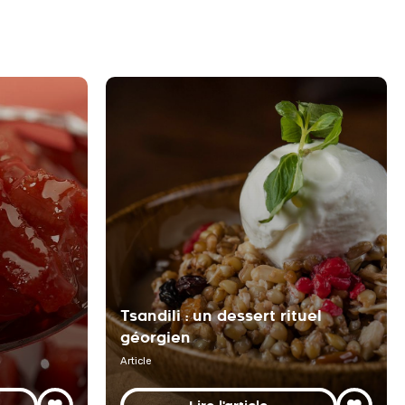
Tsandili : un dessert rituel
géorgien
Article