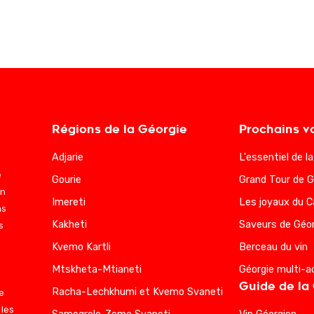
Régions de la Géorgie
Prochains v
Adjarie
L'essentiel de l
e
Gourie
Grand Tour de G
en
Imereti
Les joyaux du 
ns
Kakheti
Saveurs de Géor
s
Kvemo Kartli
Berceau du vin
Mtskheta-Mtianeti
Géorgie multi-a
Guide de la
Racha-Lechkhumi et Kvemo Svaneti
e
 les