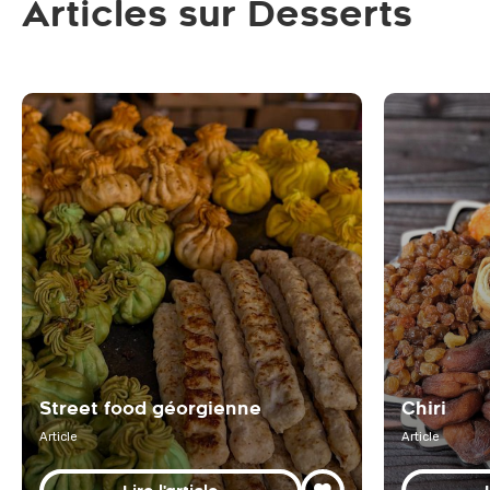
Articles sur Desserts
Street food géorgienne
Chiri
Article
Article