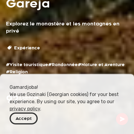
Gareja
Explorez le monastère et les montagnes en
privé
Expérience
#Visite touristique
#Randonnée
#Nature et Aventure
#Religion
Gamardjoba!
We use Gozinaki (Georgian cookies) for your best
92
À partir de
experience. By using our site, you agree to our
USD
privacy policy
.
Accept