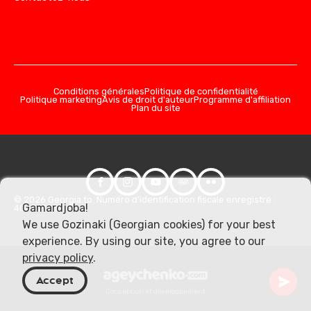
Conditions générales
Politique de confidentialité
Politique marketing
Avis de droit d'auteur
Programme d'affiliation
Plan du site
© 2026 Georgia.to. Numéro d'identification fiscale enregistré :
Gamardjoba!
406357981
We use Gozinaki (Georgian cookies) for your best
experience. By using our site, you agree to our
privacy policy
.
Accept
Conception et développement