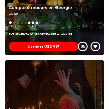
Compte à rebours en Géorgie
Voyage
Difficulté
Confort
ÉVÉNEMENT
6 JOURS
DÉCEMBRE — JANVIER
USD
967
À partir de