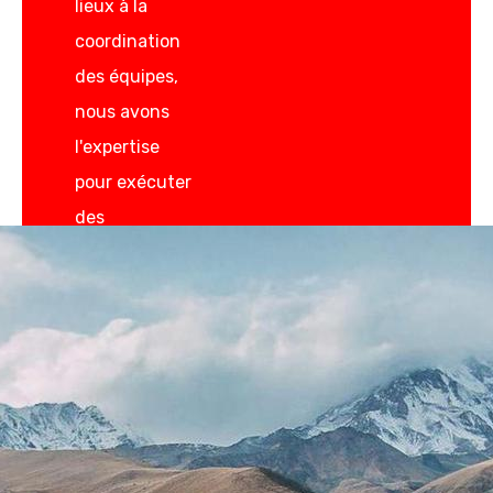
lieux à la
coordination
des équipes,
nous avons
l'expertise
pour exécuter
des
programmes
complexes
sans accroc.
MICE en Géorgie
Services
logistiques et
médias en
Géorgie