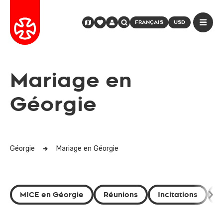
FRANÇAIS
USD
Mariage en
Géorgie
Géorgie
Mariage en Géorgie
MICE en Géorgie
Réunions
Incitations
C