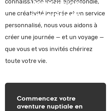
connaissance locale approfondie,
Votre vision,
une créativité inspirée et un service
concrétisée
personnalisé, nous vous aidons à
créer une journée — et un voyage —
que vous et vos invités chérirez
toute votre vie.
Commencez votre
aventure nuptiale en