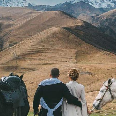
медиа-
услуги в
Грузии