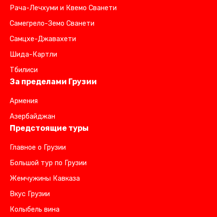
Рача-Лечхуми и Квемо Сванети
Самегрело-Земо Сванети
Самцхе-Джавахети
Шида-Картли
Тбилиси
За пределами Грузии
Армения
Азербайджан
Предстоящие туры
Главное о Грузии
Большой тур по Грузии
Жемчужины Кавказа
Вкус Грузии
Колыбель вина