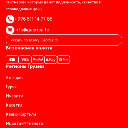
партнером, который ценит подлинность, качество и
справедливые цены.
+995 511 14 77 85
info@georgia.to
Безопасная оплата
Регионы Грузии
Аджария
Гурия
Имерети
Кахетия
Квемо Картили
Мцхета-Мтианети