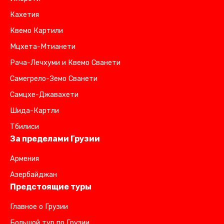
Кахетия
Квемо Картили
Мцхета-Мтианети
Рача-Лечхуми и Квемо Сванети
Самегрело-Земо Сванети
Самцхе-Джавахети
Шида-Картли
Тбилиси
За пределами Грузии
Армения
Азербайджан
Предстоящие туры
Главное о Грузии
Большой тур по Грузии