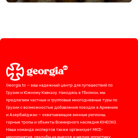
Georgia.to — ваш надежный центр для путешествий по
Грузии и Южному Кавказу. Находясь в Тбилиси, мы
предлагаем частные и групповые многодневные туры по
Грузии с возможностью добавления поездок в Армению
и Азербайджан — охватывающие винные регионы,
горные тропы и объекты Всемирного наследия ЮНЕСКО.
Наша команда экспертов также организует MICE-
мероприятия, свадьбы на выезде и медиа-логистику.