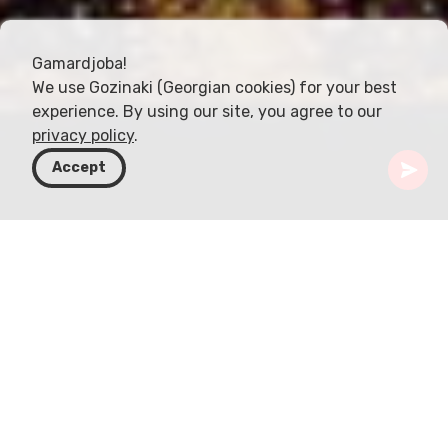
Gamardjoba!
We use Gozinaki (Georgian cookies) for your best
experience. By using our site, you agree to our
privacy policy
.
Accept
Грузия
Статьи
Хахульский триптих
Хахульский триптих, центральная реликвия
грузинского религиозного искусства,
воплощает в себе глубокую историю веры,