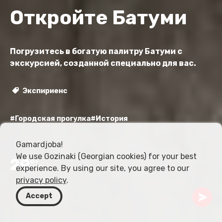
Откройте Батуми
Погрузитесь в богатую палитру Батуми с
экскурсией, созданной специально для вас.
Экспириенс
#Городская прогулка
#История
Gamardjoba!
We use Gozinaki (Georgian cookies) for your best
29
От
experience. By using our site, you agree to our
USD
privacy policy
.
Accept