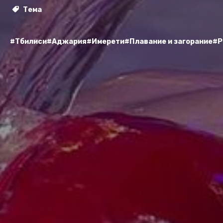
Тема
#Тбилиси
#Аджария
#Имерети
#Плавание и загорание
#Р