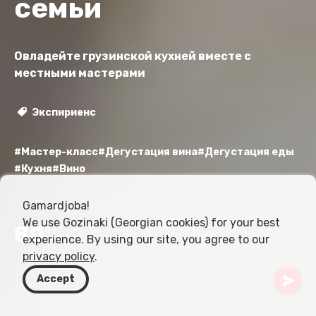
семьи
Овладейте грузинской кухней вместе с
местными мастерами
Экспириенс
#Мастер-класс
#Дегустация вина
#Дегустация еды
#Кухня
#Вино
Gamardjoba!
We use Gozinaki (Georgian cookies) for your best
80
От
experience. By using our site, you agree to our
USD
privacy policy
.
Accept