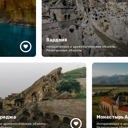
Вардзия
Го
Исторические и археологические объекты ·
Религиозные объекты
Пр
Давид-Гареджа
Исторические и археологические объекты ·
Религиозные объекты