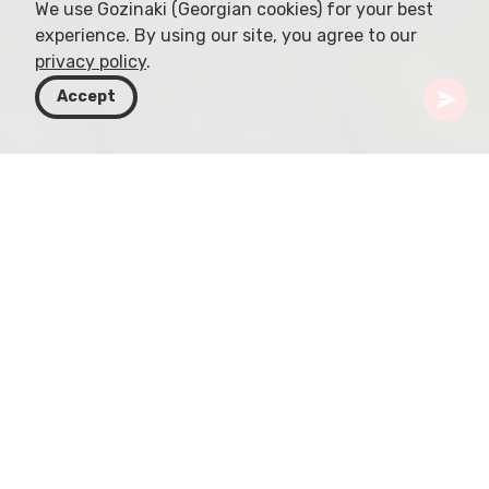
We use Gozinaki (Georgian cookies) for your best
experience. By using our site, you agree to our
privacy policy
.
Accept
Грузия
Направления
Мцхета-Мтианети
Мцхета
Монастырь Джвари
Монастырь Джвари, грузинский православный
памятник VI века недалеко от Мцхеты на
востоке Грузии, служит свидетельством
ранне‑средневековой грузинской архитектуры.
Он расположен на вершине горы Джвари и