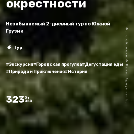
окрестности
Незабываемый 2-дневный тур по Южной
Фото обложки © Pavel Ageychenko
Грузии
Тур
#Экскурсия
#Городская прогулка
#Дегустация еды
#Природа и Приключения
#История
323
От
USD