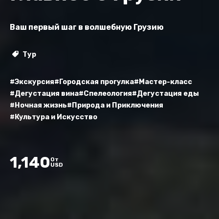
Ваш первый шаг в волшебную Грузию
Тур
#Экскурсия
#Городская прогулка
#Мастер-класс
#Дегустация вина
#Спелеология
#Дегустация еды
#Ночная жизнь
#Природа и Приключения
#Культура и Искусство
1,140
От
USD