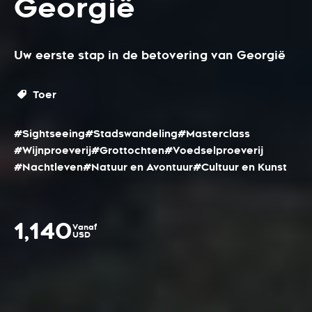
Georgië
Uw eerste stap in de betovering van Georgië
Toer
#Sightseeing
#Stadswandeling
#Masterclass
#Wijnproeverij
#Grottochten
#Voedselproeverij
#Nachtleven
#Natuur en Avontuur
#Cultuur en Kunst
1,140
Vanaf
USD