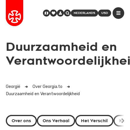
NEDERLANDS
USD
Duurzaamheid en
Verantwoordelijkhe
Georgië
Over Georgia.to
Duurzaamheid en Verantwoordelijkheid
Over ons
Ons Verhaal
Het Verschil
Kwal