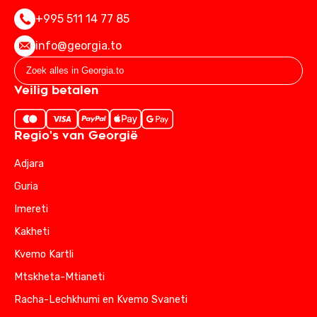
+995 511 14 77 85
info@georgia.to
Veilig betalen
Regio's van Georgië
Adjara
Guria
Imereti
Kakheti
Kvemo Kartli
Mtskheta-Mtianeti
Racha-Lechkhumi en Kvemo Svaneti