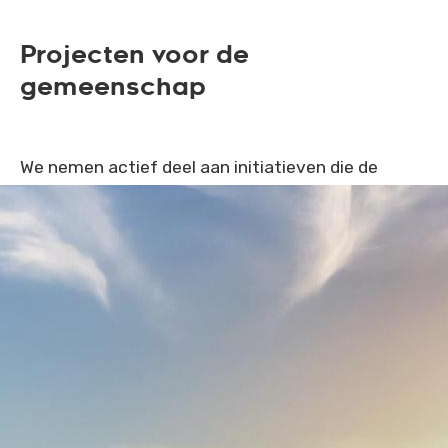
Projecten voor de
gemeenschap
We nemen actief deel aan initiatieven die de
gemeenschappen die we bezoeken ten goede
komen.
We ondersteunen lokale scholen door materialen
te leveren en culturele uitwisselingsactiviteiten
tussen reizigers en leerlingen te organiseren. Door
traditionele ambachten en voorstellingen te
promoten helpen we het rijke erfgoed van Georgia