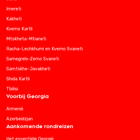
Imereti
Kakheti
Kvemo Kartli
Mtskheta-Mtianeti
Racha-Lechkhumi en Kvemo Svaneti
Samegrelo-Zemo Svaneti
Samtskhe-Javakheti
Shida Kartli
Tbilisi
Voorbij Georgia
Armenië
Azerbeidzjan
Aankomende rondreizen
Het essentiële Georgië