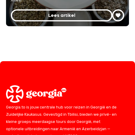
Artikel
Lees artikel
Georgia.to is jouw centrale hub voor reizen in Georgië en de
Zuidelijke Kaukasus. Gevestigd in Tbilisi, bieden we privé- en
kleine groeps meerdaagse tours door Georgië, met
optionele uitbreidingen naar Armenië en Azerbeidzjan —