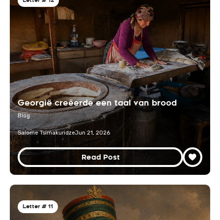
Letter # 12
Georgië creëerde een taal van brood
Blog
Salome Tsimakuridze
Jun 21, 2026
Read Post
Letter # 11