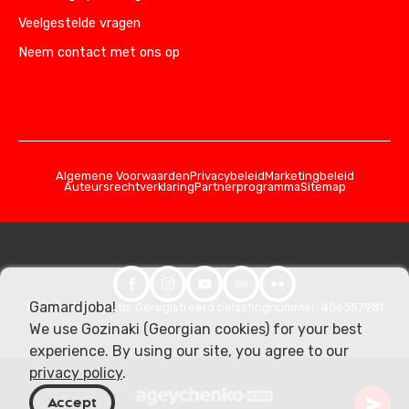
Veelgestelde vragen
Neem contact met ons op
Algemene Voorwaarden
Privacybeleid
Marketingbeleid
Auteursrechtverklaring
Partnerprogramma
Sitemap
Gamardjoba!
© 2026 Georgia.to. Geregistreerd belastingnummer: 406357981
We use Gozinaki (Georgian cookies) for your best
experience. By using our site, you agree to our
privacy policy
.
Accept