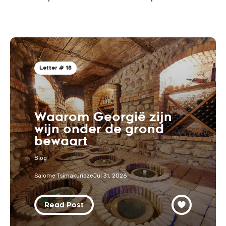
Letter # 18
Waarom Georgië zijn
wijn onder de grond
bewaart
Blog
Salome Tsimakuridze
Jul 31, 2026
Read Post