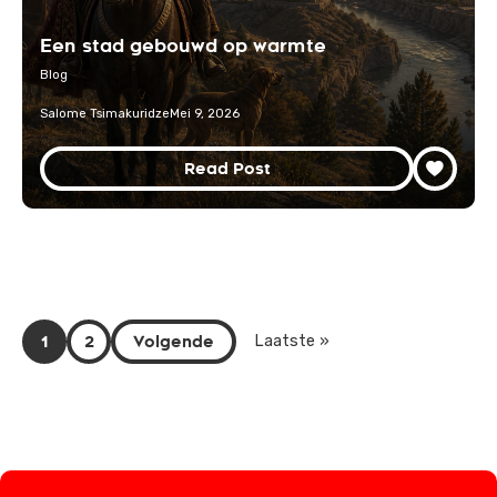
Een stad gebouwd op warmte
Blog
Salome Tsimakuridze
Mei 9, 2026
Read Post
1
2
Volgende
Laatste »