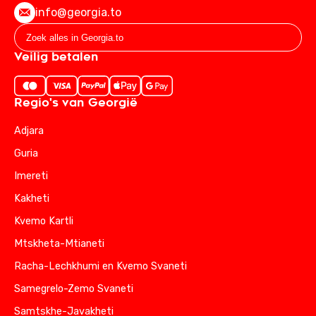
info@georgia.to
Veilig betalen
Regio's van Georgië
Adjara
Guria
Imereti
Kakheti
Kvemo Kartli
Mtskheta-Mtianeti
Racha-Lechkhumi en Kvemo Svaneti
Samegrelo-Zemo Svaneti
Samtskhe-Javakheti