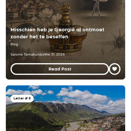
Misschien heb je Georgië al ontmoet
zonder het te beseffen
Blog
Salome Tsimakuridze
Mei 31, 2026
Read Post
Letter # 8